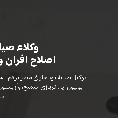
وكلاء صيان
اصلاح افران و 
يونيون اير، كريازي، سميج، وأريست
عا